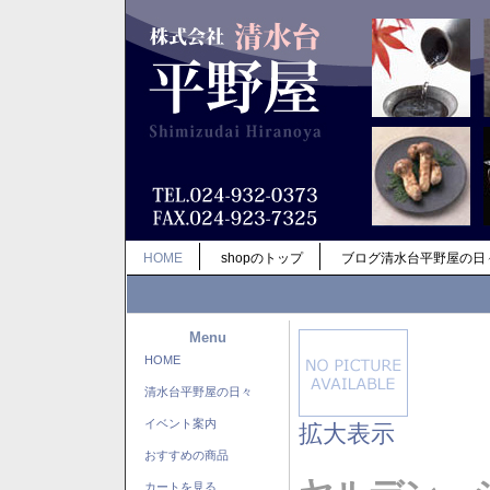
HOME
shopのトップ
ブログ清水台平野屋の日
Menu
HOME
清水台平野屋の日々
イベント案内
拡大表示
おすすめの商品
カートを見る