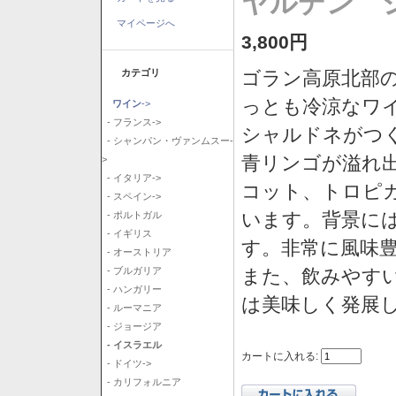
ヤルデン シ
マイページへ
3,800円
カテゴリ
ゴラン高原北部の
っとも冷涼なワ
ワイン
->
- フランス->
シャルドネがつ
- シャンパン・ヴァンムスー-
青リンゴが溢れ
>
- イタリア->
コット、トロピ
- スペイン->
います。背景に
- ポルトガル
- イギリス
す。非常に風味
- オーストリア
また、飲みやす
- ブルガリア
- ハンガリー
は美味しく発展
- ルーマニア
- ジョージア
- イスラエル
カートに入れる:
- ドイツ->
- カリフォルニア