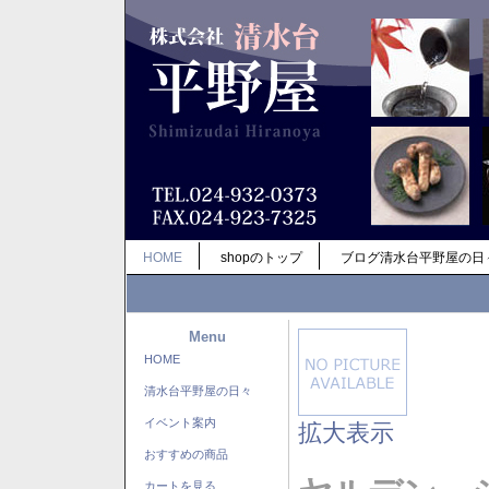
HOME
shopのトップ
ブログ清水台平野屋の日
Menu
HOME
清水台平野屋の日々
イベント案内
拡大表示
おすすめの商品
カートを見る