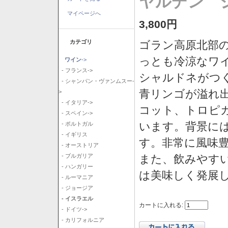
ヤルデン シ
マイページへ
3,800円
カテゴリ
ゴラン高原北部の
っとも冷涼なワ
ワイン
->
- フランス->
シャルドネがつ
- シャンパン・ヴァンムスー-
青リンゴが溢れ
>
- イタリア->
コット、トロピ
- スペイン->
います。背景に
- ポルトガル
- イギリス
す。非常に風味
- オーストリア
また、飲みやす
- ブルガリア
- ハンガリー
は美味しく発展
- ルーマニア
- ジョージア
- イスラエル
カートに入れる:
- ドイツ->
- カリフォルニア