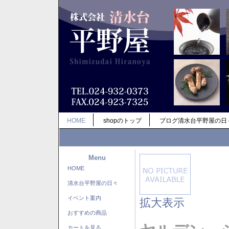
HOME
shopのトップ
ブログ清水台平野屋の日
Menu
HOME
清水台平野屋の日々
イベント案内
拡大表示
おすすめの商品
カートを見る