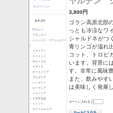
ヤルデン シ
マイページへ
3,800円
カテゴリ
ゴラン高原北部の
っとも冷涼なワ
ワイン
->
- フランス->
シャルドネがつ
- シャンパン・ヴァンムスー-
青リンゴが溢れ
>
- イタリア->
コット、トロピ
- スペイン->
います。背景に
- ポルトガル
- イギリス
す。非常に風味
- オーストリア
また、飲みやす
- ブルガリア
- ハンガリー
は美味しく発展
- ルーマニア
- ジョージア
- イスラエル
カートに入れる:
- ドイツ->
- カリフォルニア