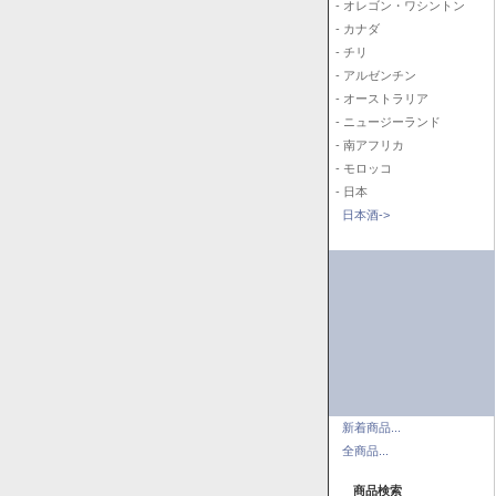
- オレゴン・ワシントン
- カナダ
- チリ
- アルゼンチン
- オーストラリア
- ニュージーランド
- 南アフリカ
- モロッコ
- 日本
日本酒->
新着商品...
全商品...
商品検索