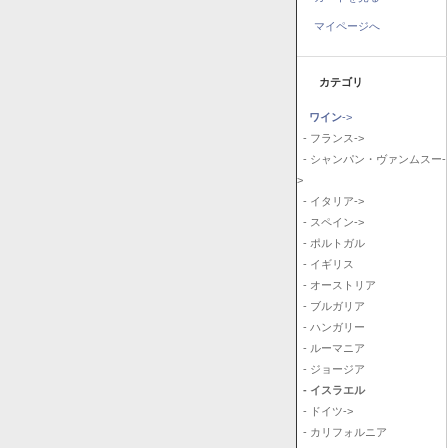
マイページへ
カテゴリ
ワイン
->
- フランス->
- シャンパン・ヴァンムスー-
>
- イタリア->
- スペイン->
- ポルトガル
- イギリス
- オーストリア
- ブルガリア
- ハンガリー
- ルーマニア
- ジョージア
- イスラエル
- ドイツ->
- カリフォルニア