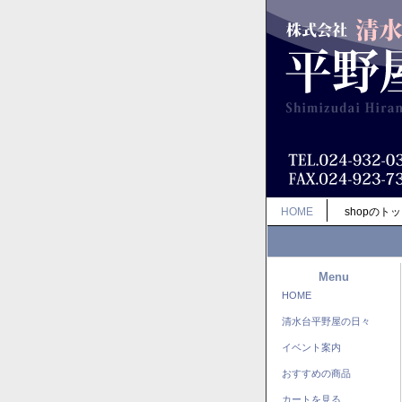
HOME
shopのト
Menu
HOME
清水台平野屋の日々
イベント案内
おすすめの商品
カートを見る