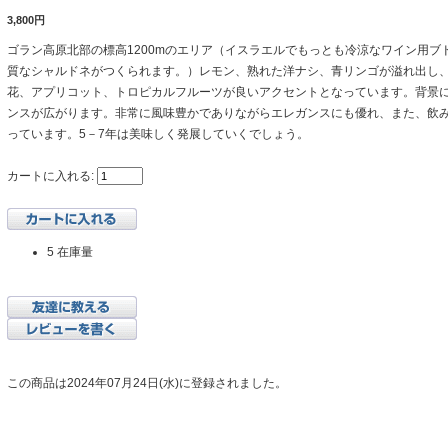
3,800円
ゴラン高原北部の標高1200mのエリア（イスラエルでもっとも冷涼なワイン用ブ
質なシャルドネがつくられます。）レモン、熟れた洋ナシ、青リンゴが溢れ出し
花、アプリコット、トロピカルフルーツが良いアクセントとなっています。背景
ンスが広がります。非常に風味豊かでありながらエレガンスにも優れ、また、飲
っています。5－7年は美味しく発展していくでしょう。
カートに入れる:
5 在庫量
この商品は2024年07月24日(水)に登録されました。