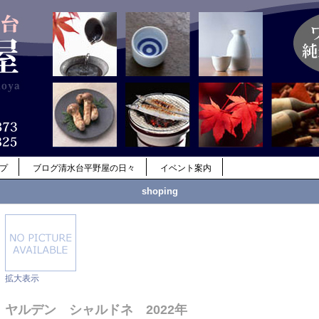
ップ
ブログ清水台平野屋の日々
イベント案内
shoping
拡大表示
ヤルデン シャルドネ 2022年