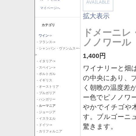
マイページへ
拡大表示
カテゴリ
ドメーニレ
ワイン
->
ノノワール 
- フランス->
- シャンパン・ヴァンムスー-
1,400円
>
- イタリア->
ワイナリーと畑
- スペイン->
- ポルトガル
の中央にあり、
- イギリス
く朝晩の温度差
- オーストリア
- ブルガリア
ー色でピノノワ
- ハンガリー
やかでイチゴや
- ルーマニア
- ジョージア
す。ブルゴーニ
- イスラエル
驚きます。
- ドイツ->
- カリフォルニア