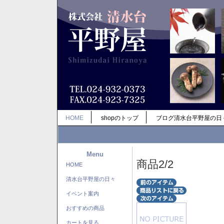
HOME
shopのトップ
ブログ清水台平野屋の日
Menu
商品2/2
HOME
清水台平野屋の日々
イベント案内
おすすめの商品
カートを見る