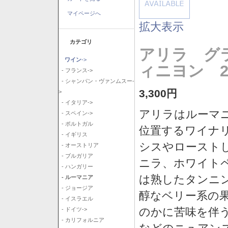
マイページへ
拡大表示
カテゴリ
アリラ グ
ワイン
->
ィニヨン 2
- フランス->
- シャンパン・ヴァンムスー-
3,300円
>
- イタリア->
アリラはルーマ
- スペイン->
- ポルトガル
位置するワイナ
- イギリス
シスやロースト
- オーストリア
- ブルガリア
ニラ、ホワイト
- ハンガリー
は熟したタンニ
- ルーマニア
- ジョージア
醇なベリー系の
- イスラエル
のかに苦味を伴
- ドイツ->
- カリフォルニア