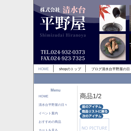
HOME
shopのトップ
ブログ清水台平野屋の日
Menu
商品1/2
HOME
清水台平野屋の日々
イベント案内
おすすめの商品
カートを見る