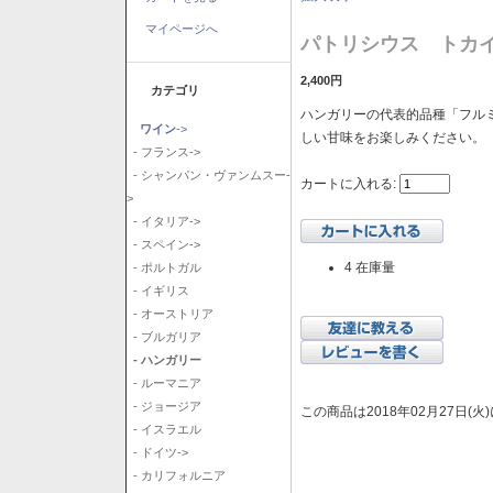
マイページへ
パトリシウス トカイ
2,400円
カテゴリ
ハンガリーの代表的品種「フル
ワイン
->
しい甘味をお楽しみください。
- フランス->
- シャンパン・ヴァンムスー-
カートに入れる:
>
- イタリア->
- スペイン->
4 在庫量
- ポルトガル
- イギリス
- オーストリア
- ブルガリア
- ハンガリー
- ルーマニア
- ジョージア
この商品は2018年02月27日(
- イスラエル
- ドイツ->
- カリフォルニア