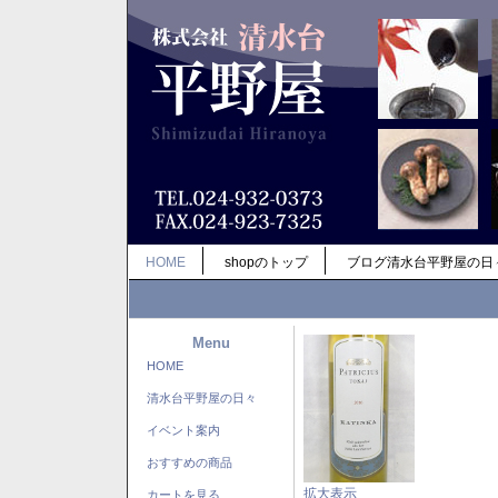
HOME
shopのトップ
ブログ清水台平野屋の日
Menu
HOME
清水台平野屋の日々
イベント案内
おすすめの商品
拡大表示
カートを見る