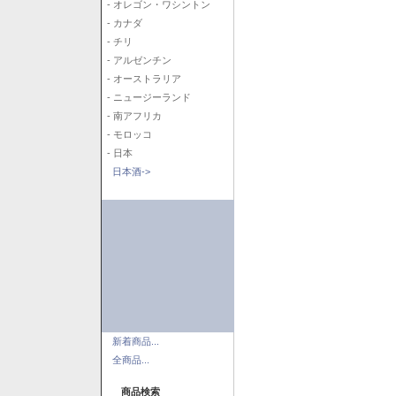
- オレゴン・ワシントン
- カナダ
- チリ
- アルゼンチン
- オーストラリア
- ニュージーランド
- 南アフリカ
- モロッコ
- 日本
日本酒->
新着商品...
全商品...
商品検索