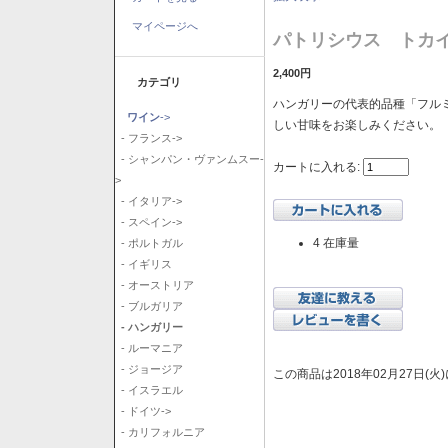
マイページへ
パトリシウス トカイ
2,400円
カテゴリ
ハンガリーの代表的品種「フル
ワイン
->
しい甘味をお楽しみください。
- フランス->
- シャンパン・ヴァンムスー-
カートに入れる:
>
- イタリア->
- スペイン->
4 在庫量
- ポルトガル
- イギリス
- オーストリア
- ブルガリア
- ハンガリー
- ルーマニア
- ジョージア
この商品は2018年02月27日(
- イスラエル
- ドイツ->
- カリフォルニア