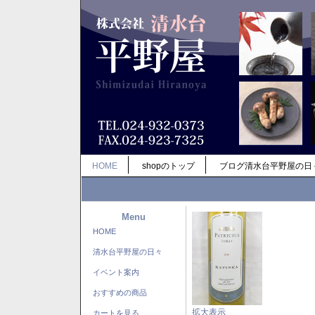
HOME
shopのトップ
ブログ清水台平野屋の日
Menu
HOME
清水台平野屋の日々
イベント案内
おすすめの商品
拡大表示
カートを見る