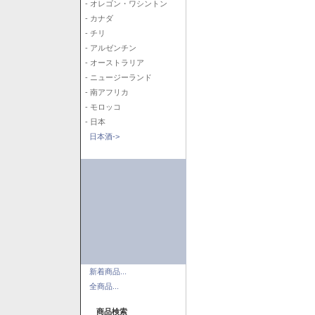
- オレゴン・ワシントン
- カナダ
- チリ
- アルゼンチン
- オーストラリア
- ニュージーランド
- 南アフリカ
- モロッコ
- 日本
日本酒->
新着商品...
全商品...
商品検索