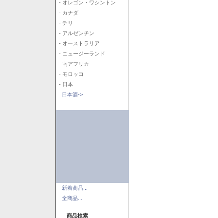
- オレゴン・ワシントン
- カナダ
- チリ
- アルゼンチン
- オーストラリア
- ニュージーランド
- 南アフリカ
- モロッコ
- 日本
日本酒->
新着商品...
全商品...
商品検索