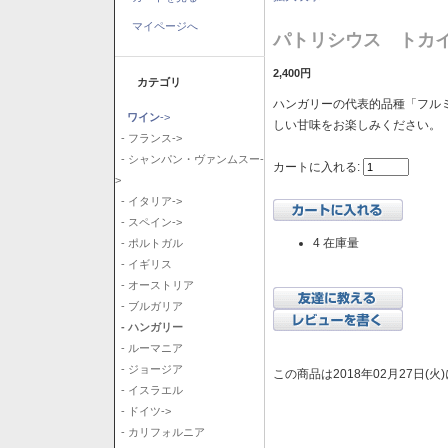
マイページへ
パトリシウス トカイ
2,400円
カテゴリ
ハンガリーの代表的品種「フル
ワイン
->
しい甘味をお楽しみください。
- フランス->
- シャンパン・ヴァンムスー-
カートに入れる:
>
- イタリア->
- スペイン->
4 在庫量
- ポルトガル
- イギリス
- オーストリア
- ブルガリア
- ハンガリー
- ルーマニア
- ジョージア
この商品は2018年02月27日(
- イスラエル
- ドイツ->
- カリフォルニア