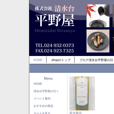
HOME
shopのトップ
ブログ清水台平野屋の日
Menu
HOME
清水台平野屋の日々
イベント案内
おすすめの商品
拡大表示
カートを見る