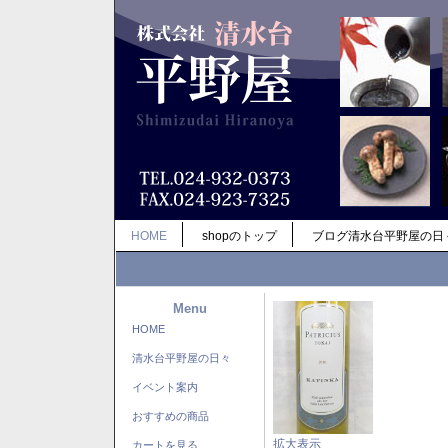
HOME
shopのトップ
ブログ清水台平野屋の日
Menu
HOME
清水台平野屋の日々
イベント案内
おすすめの商品
拡大表示
カートを見る