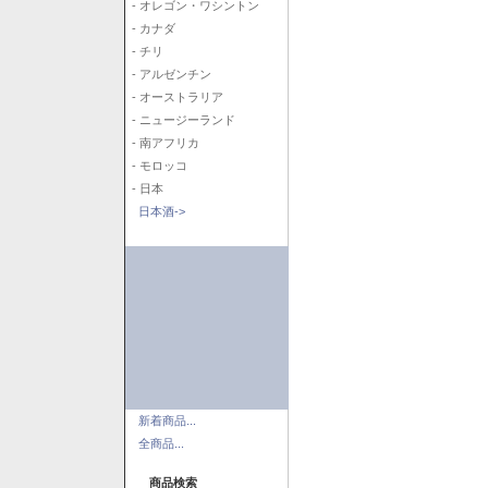
- オレゴン・ワシントン
- カナダ
- チリ
- アルゼンチン
- オーストラリア
- ニュージーランド
- 南アフリカ
- モロッコ
- 日本
日本酒->
新着商品...
全商品...
商品検索