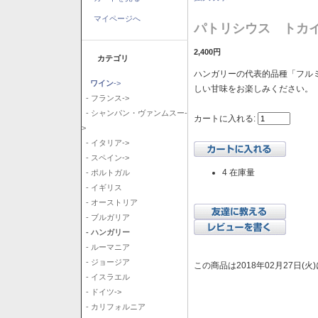
マイページへ
パトリシウス トカイ
2,400円
カテゴリ
ハンガリーの代表的品種「フル
ワイン
->
しい甘味をお楽しみください。
- フランス->
- シャンパン・ヴァンムスー-
カートに入れる:
>
- イタリア->
- スペイン->
4 在庫量
- ポルトガル
- イギリス
- オーストリア
- ブルガリア
- ハンガリー
- ルーマニア
- ジョージア
この商品は2018年02月27日(
- イスラエル
- ドイツ->
- カリフォルニア