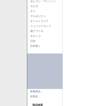
- オレゴン・ワシントン
- カナダ
- チリ
- アルゼンチン
- オーストラリア
- ニュージーランド
- 南アフリカ
- モロッコ
- 日本
日本酒->
新着商品...
全商品...
商品検索