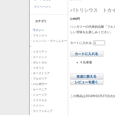
マイページへ
パトリシウス トカイ
2,400円
カテゴリ
ハンガリーの代表的品種「フル
ワイン
->
しい甘味をお楽しみください。
- フランス->
- シャンパン・ヴァンムスー-
カートに入れる:
>
- イタリア->
- スペイン->
4 在庫量
- ポルトガル
- イギリス
- オーストリア
- ブルガリア
- ハンガリー
- ルーマニア
- ジョージア
この商品は2018年02月27日(
- イスラエル
- ドイツ->
- カリフォルニア