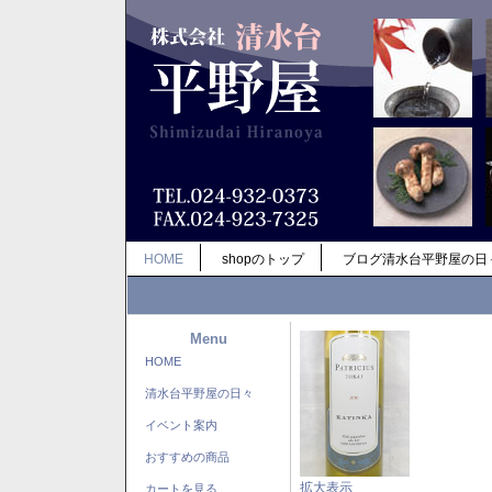
HOME
shopのトップ
ブログ清水台平野屋の日
Menu
HOME
清水台平野屋の日々
イベント案内
おすすめの商品
拡大表示
カートを見る