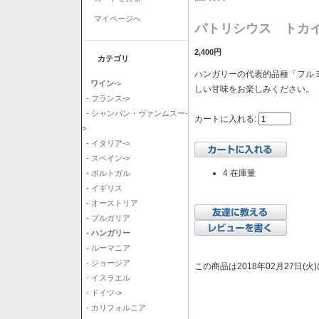
マイページへ
パトリシウス トカイ
2,400円
カテゴリ
ハンガリーの代表的品種「フル
ワイン
->
しい甘味をお楽しみください。
- フランス->
- シャンパン・ヴァンムスー-
カートに入れる:
>
- イタリア->
- スペイン->
4 在庫量
- ポルトガル
- イギリス
- オーストリア
- ブルガリア
- ハンガリー
- ルーマニア
- ジョージア
この商品は2018年02月27日(
- イスラエル
- ドイツ->
- カリフォルニア