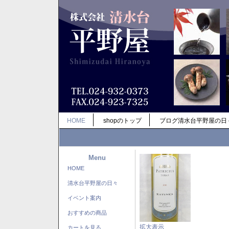
HOME
shopのトップ
ブログ清水台平野屋の日
Menu
HOME
清水台平野屋の日々
イベント案内
おすすめの商品
拡大表示
カートを見る