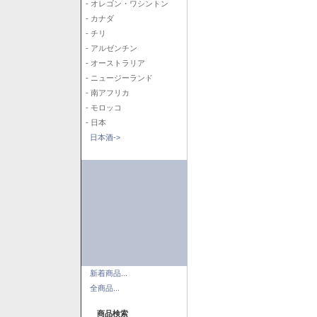
- オレゴン・ワシントン
- カナダ
- チリ
- アルゼンチン
- オーストラリア
- ニュージーランド
- 南アフリカ
- モロッコ
- 日本
日本酒->
新着商品...
全商品...
商品検索