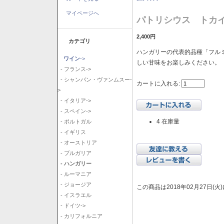
マイページへ
パトリシウス トカイ
2,400円
カテゴリ
ハンガリーの代表的品種「フル
ワイン
->
しい甘味をお楽しみください。
- フランス->
- シャンパン・ヴァンムスー-
カートに入れる:
>
- イタリア->
- スペイン->
4 在庫量
- ポルトガル
- イギリス
- オーストリア
- ブルガリア
- ハンガリー
- ルーマニア
- ジョージア
この商品は2018年02月27日(
- イスラエル
- ドイツ->
- カリフォルニア