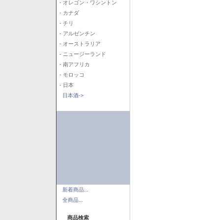
- オレゴン・ワシントン
- カナダ
- チリ
- アルゼンチン
- オーストラリア
- ニュージーランド
- 南アフリカ
- モロッコ
- 日本
日本酒->
新着商品...
全商品...
商品検索