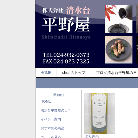
HOME
shopのトップ
ブログ清水台平野屋の日
Menu
HOME
清水台平野屋の日々
イベント案内
おすすめの商品
拡大表示
カートを見る