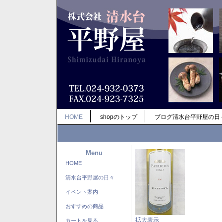
HOME
shopのトップ
ブログ清水台平野屋の日
Menu
HOME
清水台平野屋の日々
イベント案内
おすすめの商品
拡大表示
カートを見る