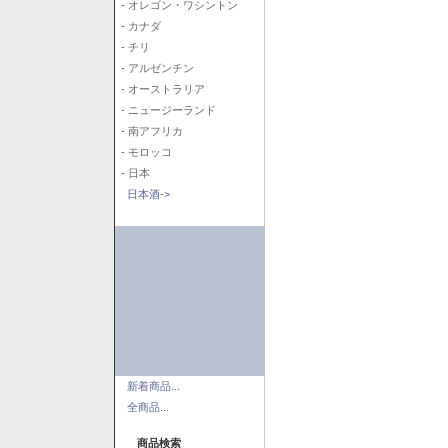
- オレゴン・ワシントン
- カナダ
- チリ
- アルゼンチン
- オーストラリア
- ニュージーランド
- 南アフリカ
- モロッコ
- 日本
日本酒->
新着商品...
全商品...
商品検索