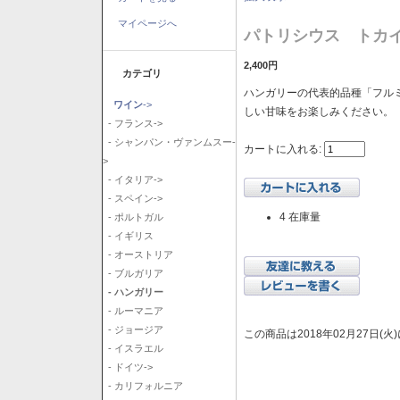
マイページへ
パトリシウス トカイ
2,400円
カテゴリ
ハンガリーの代表的品種「フル
ワイン
->
しい甘味をお楽しみください。
- フランス->
- シャンパン・ヴァンムスー-
カートに入れる:
>
- イタリア->
- スペイン->
4 在庫量
- ポルトガル
- イギリス
- オーストリア
- ブルガリア
- ハンガリー
- ルーマニア
- ジョージア
この商品は2018年02月27日(
- イスラエル
- ドイツ->
- カリフォルニア