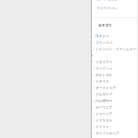
マイページへ
カテゴリ
ワイン
->
- フランス->
- シャンパン・ヴァンムスー-
>
- イタリア->
- スペイン->
- ポルトガル
- イギリス
- オーストリア
- ブルガリア
- ハンガリー
- ルーマニア
- ジョージア
- イスラエル
- ドイツ->
- カリフォルニア