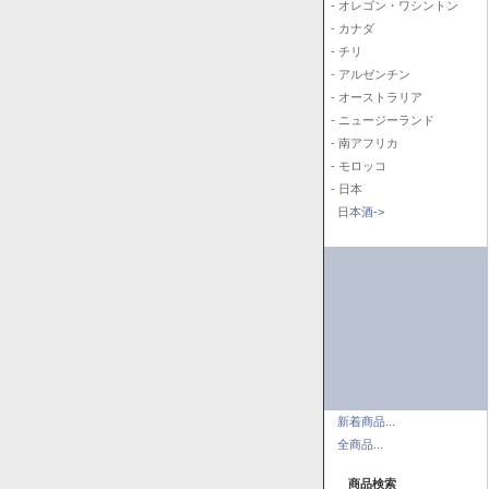
- オレゴン・ワシントン
- カナダ
- チリ
- アルゼンチン
- オーストラリア
- ニュージーランド
- 南アフリカ
- モロッコ
- 日本
日本酒->
新着商品...
全商品...
商品検索