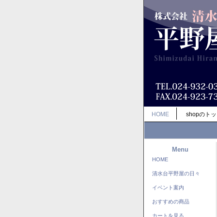
HOME
shopのト
Menu
HOME
清水台平野屋の日々
イベント案内
おすすめの商品
カートを見る