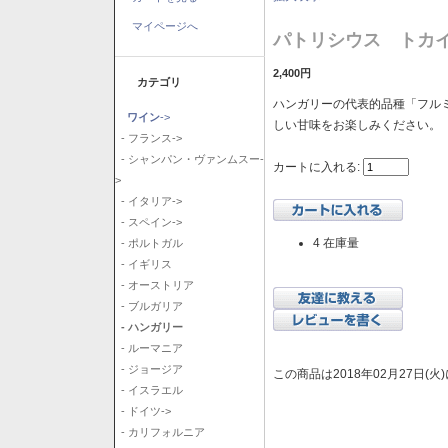
マイページへ
パトリシウス トカイ
2,400円
カテゴリ
ハンガリーの代表的品種「フル
ワイン
->
しい甘味をお楽しみください。
- フランス->
- シャンパン・ヴァンムスー-
カートに入れる:
>
- イタリア->
- スペイン->
4 在庫量
- ポルトガル
- イギリス
- オーストリア
- ブルガリア
- ハンガリー
- ルーマニア
- ジョージア
この商品は2018年02月27日(
- イスラエル
- ドイツ->
- カリフォルニア