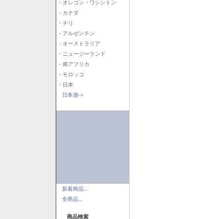
- オレゴン・ワシントン
- カナダ
- チリ
- アルゼンチン
- オーストラリア
- ニュージーランド
- 南アフリカ
- モロッコ
- 日本
日本酒->
新着商品...
全商品...
商品検索