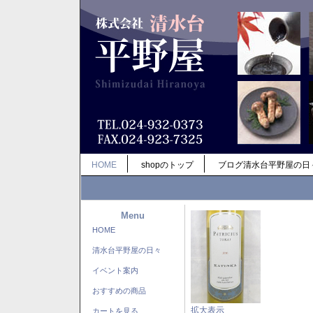
HOME
shopのトップ
ブログ清水台平野屋の日
Menu
HOME
清水台平野屋の日々
イベント案内
おすすめの商品
拡大表示
カートを見る