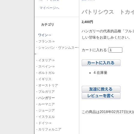
マイページへ
パトリシウス トカイ
2,400円
カテゴリ
ハンガリーの代表的品種「フル
ワイン
->
しい甘味をお楽しみください。
- フランス->
- シャンパン・ヴァンムスー-
カートに入れる:
>
- イタリア->
- スペイン->
4 在庫量
- ポルトガル
- イギリス
- オーストリア
- ブルガリア
- ハンガリー
- ルーマニア
- ジョージア
この商品は2018年02月27日(
- イスラエル
- ドイツ->
- カリフォルニア