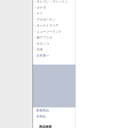
- オレゴン・ワシントン
- カナダ
- チリ
- アルゼンチン
- オーストラリア
- ニュージーランド
- 南アフリカ
- モロッコ
- 日本
日本酒->
新着商品...
全商品...
商品検索