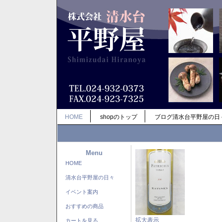
HOME
shopのトップ
ブログ清水台平野屋の日
Menu
HOME
清水台平野屋の日々
イベント案内
おすすめの商品
拡大表示
カートを見る