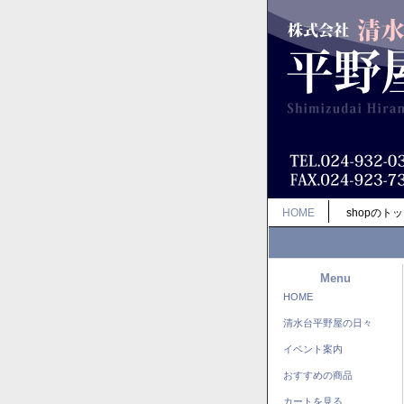
HOME
shopのト
Menu
HOME
清水台平野屋の日々
イベント案内
おすすめの商品
カートを見る