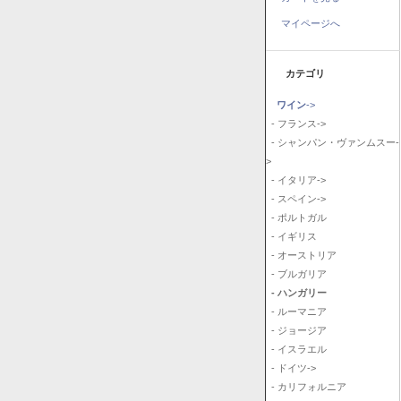
マイページへ
カテゴリ
ワイン
->
- フランス->
- シャンパン・ヴァンムスー-
>
- イタリア->
- スペイン->
- ポルトガル
- イギリス
- オーストリア
- ブルガリア
- ハンガリー
- ルーマニア
- ジョージア
- イスラエル
- ドイツ->
- カリフォルニア