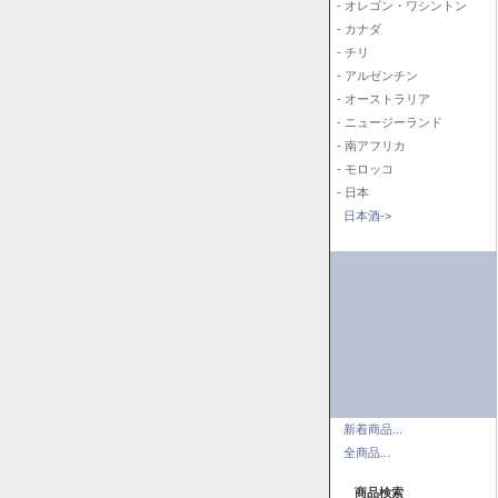
- オレゴン・ワシントン
- カナダ
- チリ
- アルゼンチン
- オーストラリア
- ニュージーランド
- 南アフリカ
- モロッコ
- 日本
日本酒->
新着商品...
全商品...
商品検索