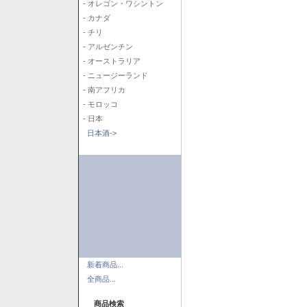
- オレゴン・ワシントン
- カナダ
- チリ
- アルゼンチン
- オーストラリア
- ニュージーランド
- 南アフリカ
- モロッコ
- 日本
日本酒->
新着商品...
全商品...
商品検索