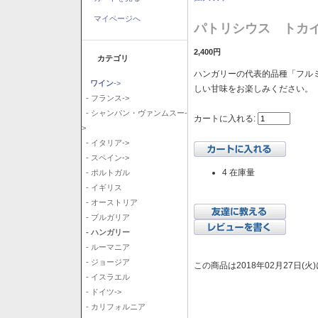
マイページへ
パトリシウス トカイ
2,400円
カテゴリ
ハンガリーの代表的品種「フル
ワイン
->
しい甘味をお楽しみください。
- フランス->
- シャンパン・ヴァンムスー-
カートに入れる:
>
- イタリア->
- スペイン->
4 在庫量
- ポルトガル
- イギリス
- オーストリア
- ブルガリア
- ハンガリー
- ルーマニア
- ジョージア
この商品は2018年02月27日(
- イスラエル
- ドイツ->
- カリフォルニア