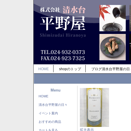
HOME
shopのトップ
ブログ清水台平野屋の日
Menu
HOME
清水台平野屋の日々
イベント案内
おすすめの商品
拡大表示
カートを見る