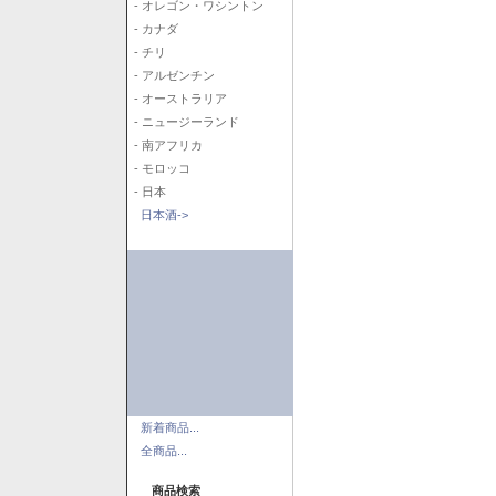
- オレゴン・ワシントン
- カナダ
- チリ
- アルゼンチン
- オーストラリア
- ニュージーランド
- 南アフリカ
- モロッコ
- 日本
日本酒->
新着商品...
全商品...
商品検索