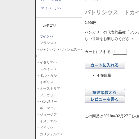
マイページへ
パトリシウス トカイ
2,400円
カテゴリ
ハンガリーの代表的品種「フル
ワイン
->
しい甘味をお楽しみください。
- フランス->
- シャンパン・ヴァンムスー-
カートに入れる:
>
- イタリア->
- スペイン->
4 在庫量
- ポルトガル
- イギリス
- オーストリア
- ブルガリア
- ハンガリー
- ルーマニア
- ジョージア
この商品は2018年02月27日(
- イスラエル
- ドイツ->
- カリフォルニア