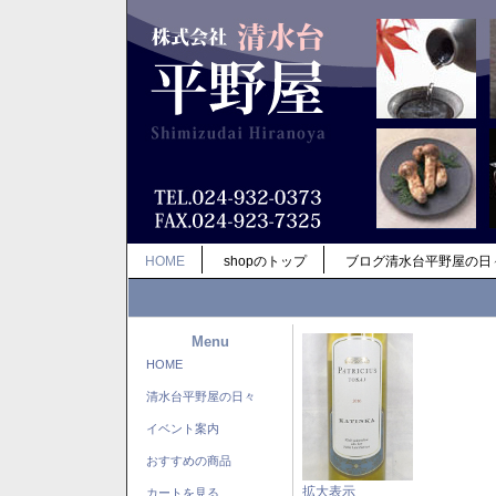
HOME
shopのトップ
ブログ清水台平野屋の日
Menu
HOME
清水台平野屋の日々
イベント案内
おすすめの商品
拡大表示
カートを見る