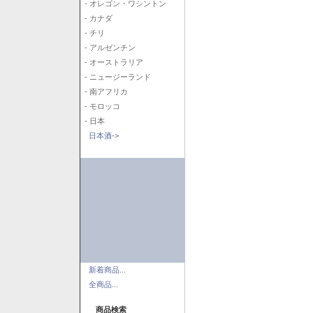
- オレゴン・ワシントン
- カナダ
- チリ
- アルゼンチン
- オーストラリア
- ニュージーランド
- 南アフリカ
- モロッコ
- 日本
日本酒->
新着商品...
全商品...
商品検索