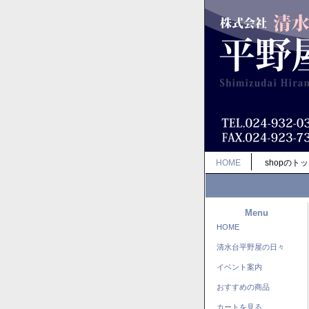
HOME
shopのト
Menu
HOME
清水台平野屋の日々
イベント案内
おすすめの商品
カートを見る