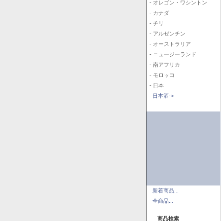
- オレゴン・ワシントン
- カナダ
- チリ
- アルゼンチン
- オーストラリア
- ニュージーランド
- 南アフリカ
- モロッコ
- 日本
日本酒->
新着商品...
全商品...
商品検索