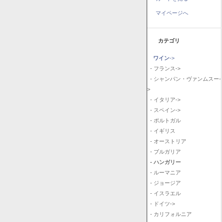
マイページへ
カテゴリ
ワイン
->
- フランス->
- シャンパン・ヴァンムスー-
>
- イタリア->
- スペイン->
- ポルトガル
- イギリス
- オーストリア
- ブルガリア
- ハンガリー
- ルーマニア
- ジョージア
- イスラエル
- ドイツ->
- カリフォルニア