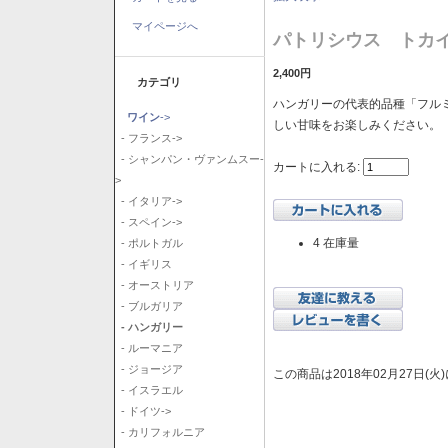
マイページへ
パトリシウス トカイ
2,400円
カテゴリ
ハンガリーの代表的品種「フル
ワイン
->
しい甘味をお楽しみください。
- フランス->
- シャンパン・ヴァンムスー-
カートに入れる:
>
- イタリア->
- スペイン->
4 在庫量
- ポルトガル
- イギリス
- オーストリア
- ブルガリア
- ハンガリー
- ルーマニア
- ジョージア
この商品は2018年02月27日(
- イスラエル
- ドイツ->
- カリフォルニア