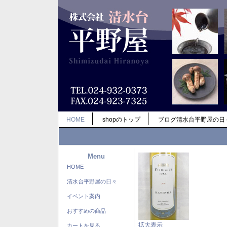
HOME
shopのトップ
ブログ清水台平野屋の日
Menu
HOME
清水台平野屋の日々
イベント案内
おすすめの商品
拡大表示
カートを見る