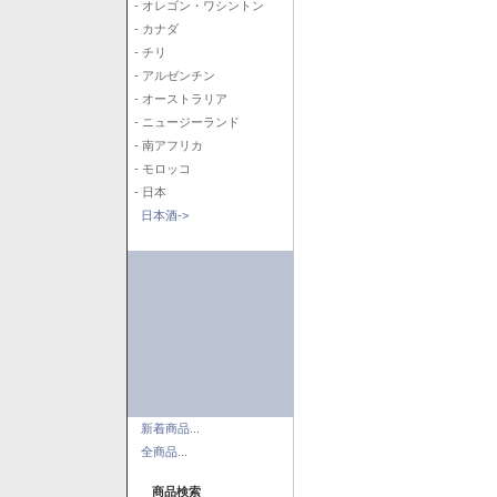
- オレゴン・ワシントン
- カナダ
- チリ
- アルゼンチン
- オーストラリア
- ニュージーランド
- 南アフリカ
- モロッコ
- 日本
日本酒->
新着商品...
全商品...
商品検索