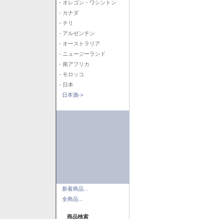
- オレゴン・ワシントン
- カナダ
- チリ
- アルゼンチン
- オーストラリア
- ニュージーランド
- 南アフリカ
- モロッコ
- 日本
日本酒->
新着商品...
全商品...
商品検索