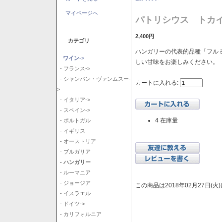
マイページへ
パトリシウス トカイ
2,400円
カテゴリ
ハンガリーの代表的品種「フル
ワイン
->
しい甘味をお楽しみください。
- フランス->
- シャンパン・ヴァンムスー-
カートに入れる:
>
- イタリア->
- スペイン->
4 在庫量
- ポルトガル
- イギリス
- オーストリア
- ブルガリア
- ハンガリー
- ルーマニア
- ジョージア
この商品は2018年02月27日(
- イスラエル
- ドイツ->
- カリフォルニア