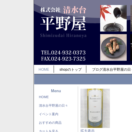
HOME
shopのトップ
ブログ清水台平野屋の日
Menu
HOME
清水台平野屋の日々
イベント案内
おすすめの商品
拡大表示
カートを見る