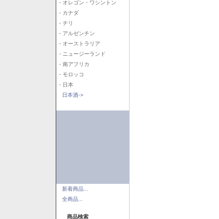
- オレゴン・ワシントン
- カナダ
- チリ
- アルゼンチン
- オーストラリア
- ニュージーランド
- 南アフリカ
- モロッコ
- 日本
日本酒->
新着商品...
全商品...
商品検索