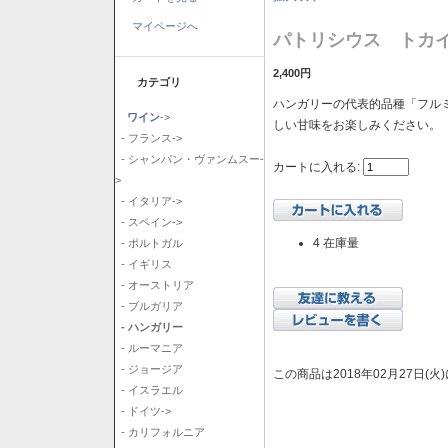
マイページへ
パトリシウス トカイ
2,400円
カテゴリ
ハンガリーの代表的品種「フル
ワイン
->
しい甘味をお楽しみください。
- フランス->
- シャンパン・ヴァンムスー-
カートに入れる:
>
- イタリア->
- スペイン->
4 在庫量
- ポルトガル
- イギリス
- オーストリア
- ブルガリア
- ハンガリー
- ルーマニア
- ジョージア
この商品は2018年02月27日(
- イスラエル
- ドイツ->
- カリフォルニア