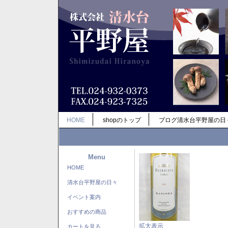
HOME
shopのトップ
ブログ清水台平野屋の日
Menu
HOME
清水台平野屋の日々
イベント案内
おすすめの商品
拡大表示
カートを見る