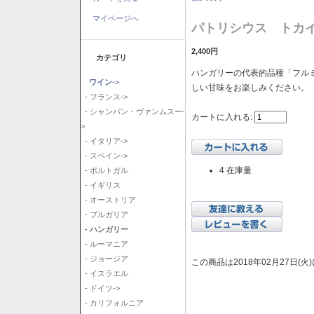
マイページへ
パトリシウス トカイ
2,400円
カテゴリ
ハンガリーの代表的品種「フル
ワイン
->
しい甘味をお楽しみください。
- フランス->
- シャンパン・ヴァンムスー-
カートに入れる:
>
- イタリア->
- スペイン->
4 在庫量
- ポルトガル
- イギリス
- オーストリア
- ブルガリア
- ハンガリー
- ルーマニア
- ジョージア
この商品は2018年02月27日(
- イスラエル
- ドイツ->
- カリフォルニア