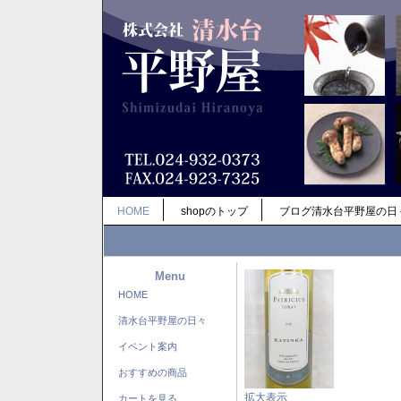
HOME
shopのトップ
ブログ清水台平野屋の日
Menu
HOME
清水台平野屋の日々
イベント案内
おすすめの商品
拡大表示
カートを見る