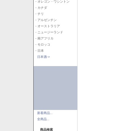
- オレゴン・ワシントン
- カナダ
- チリ
- アルゼンチン
- オーストラリア
- ニュージーランド
- 南アフリカ
- モロッコ
- 日本
日本酒->
新着商品...
全商品...
商品検索