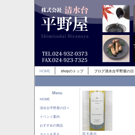
HOME
shopのトップ
ブログ清水台平野屋の日
Menu
HOME
清水台平野屋の日々
イベント案内
おすすめの商品
拡大表示
カートを見る