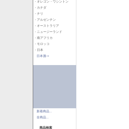
- オレゴン・ワシントン
- カナダ
- チリ
- アルゼンチン
- オーストラリア
- ニュージーランド
- 南アフリカ
- モロッコ
- 日本
日本酒->
新着商品...
全商品...
商品検索