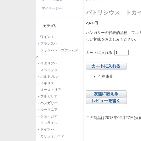
マイページへ
パトリシウス トカイ
2,400円
カテゴリ
ハンガリーの代表的品種「フル
ワイン
->
しい甘味をお楽しみください。
- フランス->
- シャンパン・ヴァンムスー-
カートに入れる:
>
- イタリア->
- スペイン->
4 在庫量
- ポルトガル
- イギリス
- オーストリア
- ブルガリア
- ハンガリー
- ルーマニア
- ジョージア
この商品は2018年02月27日(
- イスラエル
- ドイツ->
- カリフォルニア