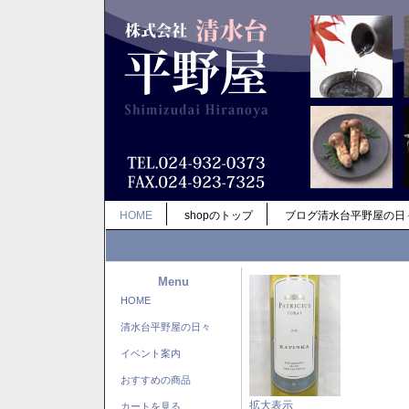
HOME
shopのトップ
ブログ清水台平野屋の日
Menu
HOME
清水台平野屋の日々
イベント案内
おすすめの商品
拡大表示
カートを見る