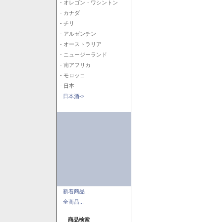
- オレゴン・ワシントン
- カナダ
- チリ
- アルゼンチン
- オーストラリア
- ニュージーランド
- 南アフリカ
- モロッコ
- 日本
日本酒->
新着商品...
全商品...
商品検索