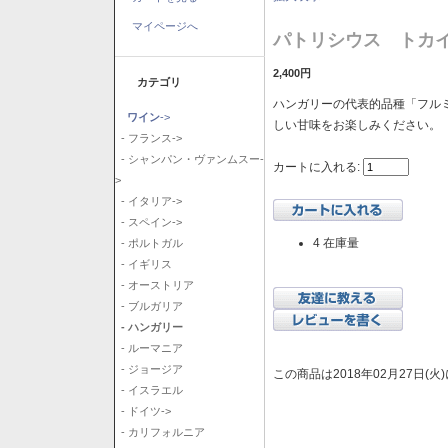
マイページへ
パトリシウス トカイ
2,400円
カテゴリ
ハンガリーの代表的品種「フル
ワイン
->
しい甘味をお楽しみください。
- フランス->
- シャンパン・ヴァンムスー-
カートに入れる:
>
- イタリア->
- スペイン->
4 在庫量
- ポルトガル
- イギリス
- オーストリア
- ブルガリア
- ハンガリー
- ルーマニア
- ジョージア
この商品は2018年02月27日(
- イスラエル
- ドイツ->
- カリフォルニア