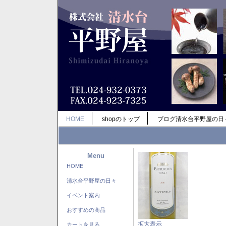
HOME
shopのトップ
ブログ清水台平野屋の日
Menu
HOME
清水台平野屋の日々
イベント案内
おすすめの商品
拡大表示
カートを見る