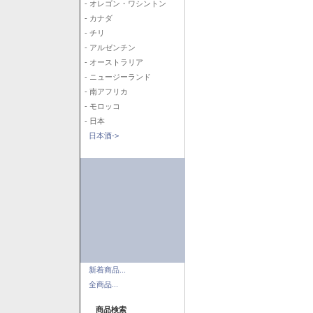
- オレゴン・ワシントン
- カナダ
- チリ
- アルゼンチン
- オーストラリア
- ニュージーランド
- 南アフリカ
- モロッコ
- 日本
日本酒->
新着商品...
全商品...
商品検索