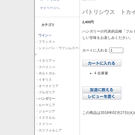
マイページへ
パトリシウス トカイ
2,400円
カテゴリ
ハンガリーの代表的品種「フル
ワイン
->
しい甘味をお楽しみください。
- フランス->
- シャンパン・ヴァンムスー-
カートに入れる:
>
- イタリア->
- スペイン->
4 在庫量
- ポルトガル
- イギリス
- オーストリア
- ブルガリア
- ハンガリー
- ルーマニア
- ジョージア
この商品は2018年02月27日(
- イスラエル
- ドイツ->
- カリフォルニア