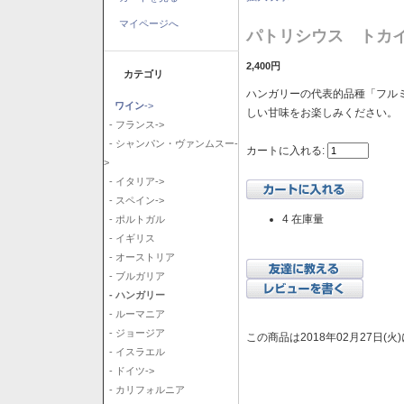
マイページへ
パトリシウス トカイ
2,400円
カテゴリ
ハンガリーの代表的品種「フル
ワイン
->
しい甘味をお楽しみください。
- フランス->
- シャンパン・ヴァンムスー-
カートに入れる:
>
- イタリア->
- スペイン->
4 在庫量
- ポルトガル
- イギリス
- オーストリア
- ブルガリア
- ハンガリー
- ルーマニア
- ジョージア
この商品は2018年02月27日(
- イスラエル
- ドイツ->
- カリフォルニア