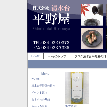
HOME
shopのトップ
ブログ清水台平野屋の日
Menu
HOME
清水台平野屋の日々
イベント案内
おすすめの商品
拡大表示
カートを見る