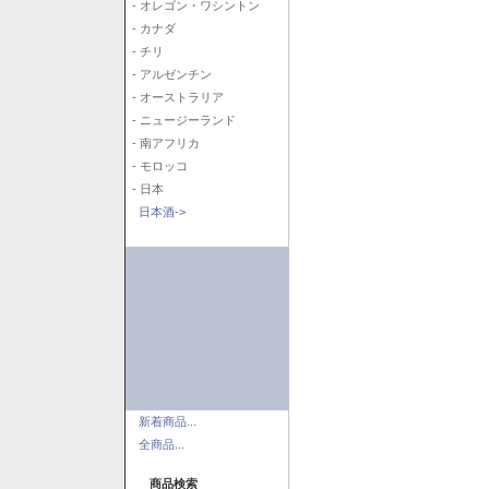
- オレゴン・ワシントン
- カナダ
- チリ
- アルゼンチン
- オーストラリア
- ニュージーランド
- 南アフリカ
- モロッコ
- 日本
日本酒->
新着商品...
全商品...
商品検索