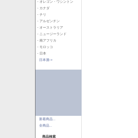
- オレゴン・ワシントン
- カナダ
- チリ
- アルゼンチン
- オーストラリア
- ニュージーランド
- 南アフリカ
- モロッコ
- 日本
日本酒->
新着商品...
全商品...
商品検索