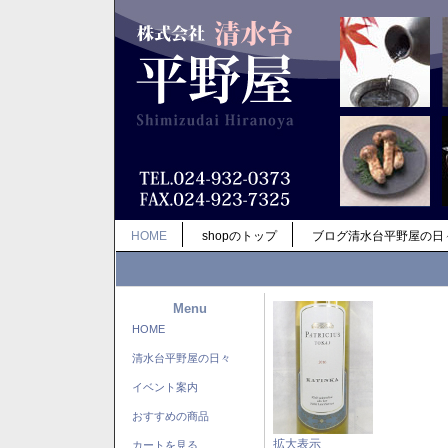
HOME
shopのトップ
ブログ清水台平野屋の日
Menu
HOME
清水台平野屋の日々
イベント案内
おすすめの商品
拡大表示
カートを見る