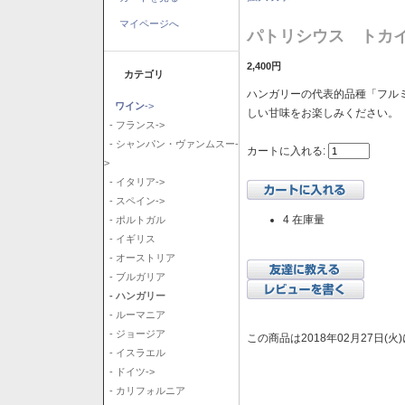
マイページへ
パトリシウス トカイ
2,400円
カテゴリ
ハンガリーの代表的品種「フル
ワイン
->
しい甘味をお楽しみください。
- フランス->
- シャンパン・ヴァンムスー-
カートに入れる:
>
- イタリア->
- スペイン->
4 在庫量
- ポルトガル
- イギリス
- オーストリア
- ブルガリア
- ハンガリー
- ルーマニア
- ジョージア
この商品は2018年02月27日(
- イスラエル
- ドイツ->
- カリフォルニア