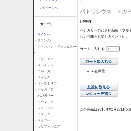
マイページへ
パトリシウス トカイ
2,400円
カテゴリ
ハンガリーの代表的品種「フル
ワイン
->
しい甘味をお楽しみください。
- フランス->
- シャンパン・ヴァンムスー-
カートに入れる:
>
- イタリア->
- スペイン->
4 在庫量
- ポルトガル
- イギリス
- オーストリア
- ブルガリア
- ハンガリー
- ルーマニア
- ジョージア
この商品は2018年02月27日(
- イスラエル
- ドイツ->
- カリフォルニア