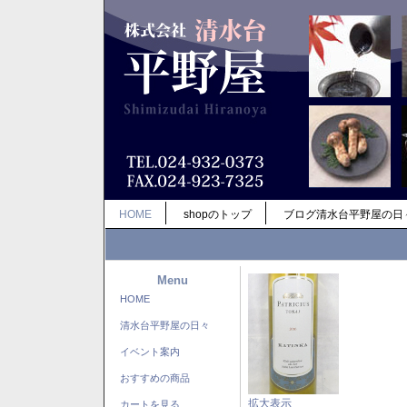
HOME
shopのトップ
ブログ清水台平野屋の日
Menu
HOME
清水台平野屋の日々
イベント案内
おすすめの商品
拡大表示
カートを見る