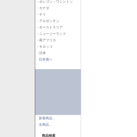
- オレゴン・ワシントン
- カナダ
- チリ
- アルゼンチン
- オーストラリア
- ニュージーランド
- 南アフリカ
- モロッコ
- 日本
日本酒->
新着商品...
全商品...
商品検索