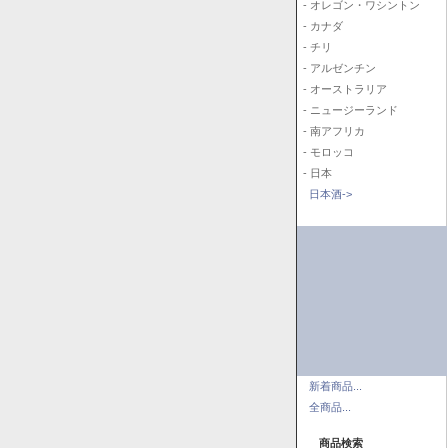
- オレゴン・ワシントン
- カナダ
- チリ
- アルゼンチン
- オーストラリア
- ニュージーランド
- 南アフリカ
- モロッコ
- 日本
日本酒->
新着商品...
全商品...
商品検索