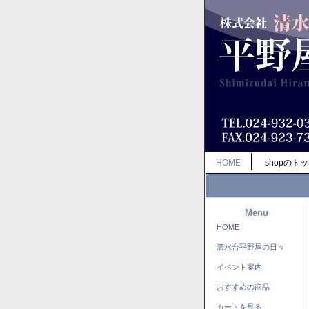
HOME
shopのト
Menu
HOME
清水台平野屋の日々
イベント案内
おすすめの商品
カートを見る