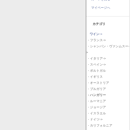
マイページへ
カテゴリ
ワイン
->
- フランス->
- シャンパン・ヴァンムスー-
>
- イタリア->
- スペイン->
- ポルトガル
- イギリス
- オーストリア
- ブルガリア
- ハンガリー
- ルーマニア
- ジョージア
- イスラエル
- ドイツ->
- カリフォルニア