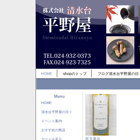
HOME
shopのトップ
ブログ清水台平野屋の日
Menu
HOME
清水台平野屋の日々
イベント案内
おすすめの商品
拡大表示
カートを見る