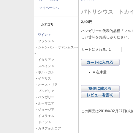
マイページへ
パトリシウス トカイ
2,400円
カテゴリ
ハンガリーの代表的品種「フル
ワイン
->
しい甘味をお楽しみください。
- フランス->
- シャンパン・ヴァンムスー-
カートに入れる:
>
- イタリア->
- スペイン->
4 在庫量
- ポルトガル
- イギリス
- オーストリア
- ブルガリア
- ハンガリー
- ルーマニア
- ジョージア
この商品は2018年02月27日(
- イスラエル
- ドイツ->
- カリフォルニア