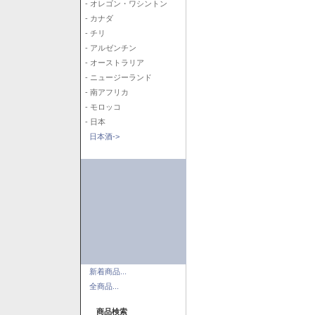
- オレゴン・ワシントン
- カナダ
- チリ
- アルゼンチン
- オーストラリア
- ニュージーランド
- 南アフリカ
- モロッコ
- 日本
日本酒->
新着商品...
全商品...
商品検索