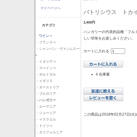
マイページへ
パトリシウス トカイ
2,400円
カテゴリ
ハンガリーの代表的品種「フル
ワイン
->
しい甘味をお楽しみください。
- フランス->
- シャンパン・ヴァンムスー-
カートに入れる:
>
- イタリア->
- スペイン->
4 在庫量
- ポルトガル
- イギリス
- オーストリア
- ブルガリア
- ハンガリー
- ルーマニア
- ジョージア
この商品は2018年02月27日(
- イスラエル
- ドイツ->
- カリフォルニア