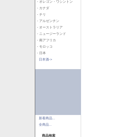
- オレゴン・ワシントン
- カナダ
- チリ
- アルゼンチン
- オーストラリア
- ニュージーランド
- 南アフリカ
- モロッコ
- 日本
日本酒->
新着商品...
全商品...
商品検索