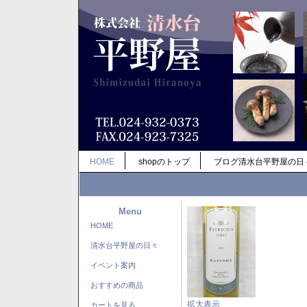
HOME
shopのトップ
ブログ清水台平野屋の日
Menu
HOME
清水台平野屋の日々
イベント案内
おすすめの商品
拡大表示
カートを見る