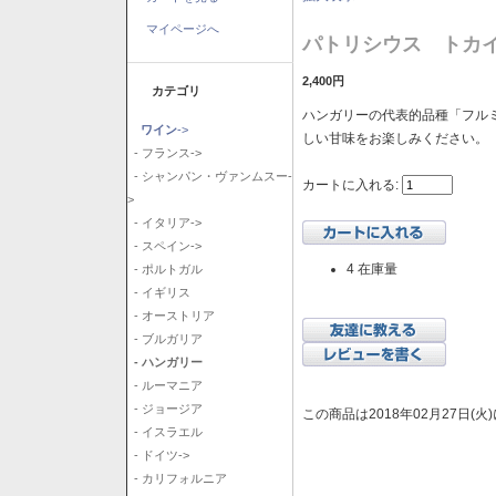
マイページへ
パトリシウス トカイ
2,400円
カテゴリ
ハンガリーの代表的品種「フル
ワイン
->
しい甘味をお楽しみください。
- フランス->
- シャンパン・ヴァンムスー-
カートに入れる:
>
- イタリア->
- スペイン->
4 在庫量
- ポルトガル
- イギリス
- オーストリア
- ブルガリア
- ハンガリー
- ルーマニア
- ジョージア
この商品は2018年02月27日(
- イスラエル
- ドイツ->
- カリフォルニア