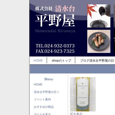
HOME
shopのトップ
ブログ清水台平野屋の日
Menu
HOME
清水台平野屋の日々
イベント案内
おすすめの商品
拡大表示
カートを見る