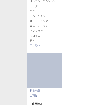
- オレゴン・ワシントン
- カナダ
- チリ
- アルゼンチン
- オーストラリア
- ニュージーランド
- 南アフリカ
- モロッコ
- 日本
日本酒->
新着商品...
全商品...
商品検索