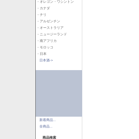
- オレゴン・ワシントン
- カナダ
- チリ
- アルゼンチン
- オーストラリア
- ニュージーランド
- 南アフリカ
- モロッコ
- 日本
日本酒->
新着商品...
全商品...
商品検索