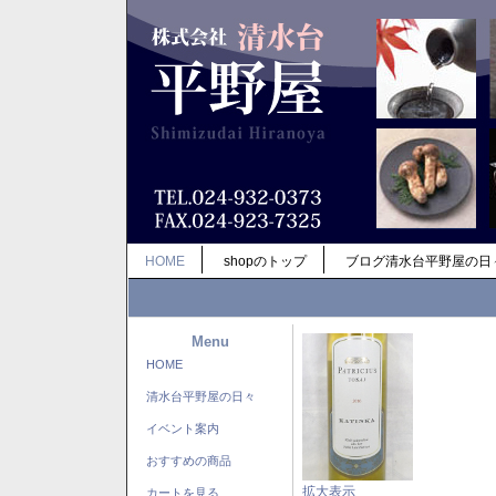
HOME
shopのトップ
ブログ清水台平野屋の日
Menu
HOME
清水台平野屋の日々
イベント案内
おすすめの商品
拡大表示
カートを見る