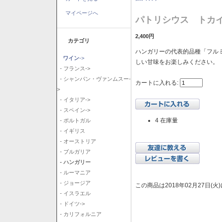
マイページへ
パトリシウス トカイ
2,400円
カテゴリ
ハンガリーの代表的品種「フル
ワイン
->
しい甘味をお楽しみください。
- フランス->
- シャンパン・ヴァンムスー-
カートに入れる:
>
- イタリア->
- スペイン->
4 在庫量
- ポルトガル
- イギリス
- オーストリア
- ブルガリア
- ハンガリー
- ルーマニア
- ジョージア
この商品は2018年02月27日(
- イスラエル
- ドイツ->
- カリフォルニア