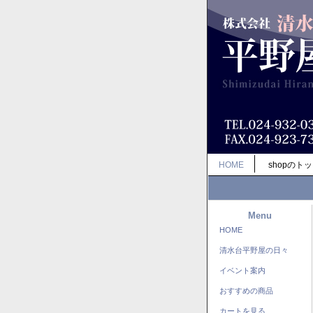
HOME
shopのト
Menu
HOME
清水台平野屋の日々
イベント案内
おすすめの商品
カートを見る