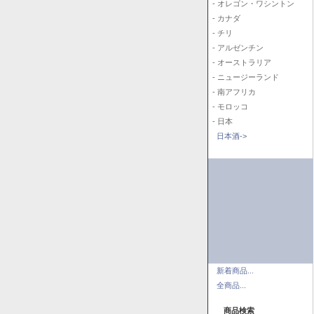
- オレゴン・ワシントン
- カナダ
- チリ
- アルゼンチン
- オーストラリア
- ニュージーランド
- 南アフリカ
- モロッコ
- 日本
日本酒->
新着商品...
全商品...
商品検索