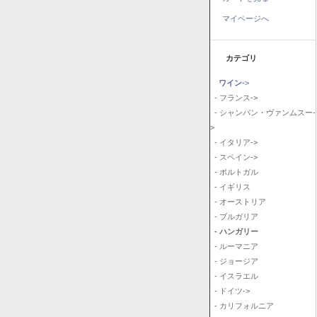
マイページへ
カテゴリ
ワイン
->
- フランス->
- シャンパン・ヴァンムスー-
>
- イタリア->
- スペイン->
- ポルトガル
- イギリス
- オーストリア
- ブルガリア
- ハンガリー
- ルーマニア
- ジョージア
- イスラエル
- ドイツ->
- カリフォルニア