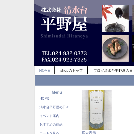
HOME
shopのトップ
ブログ清水台平野屋の日
Menu
HOME
清水台平野屋の日々
イベント案内
おすすめの商品
拡大表示
カートを見る