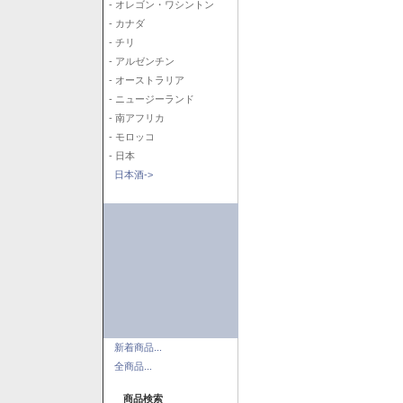
- オレゴン・ワシントン
- カナダ
- チリ
- アルゼンチン
- オーストラリア
- ニュージーランド
- 南アフリカ
- モロッコ
- 日本
日本酒->
新着商品...
全商品...
商品検索