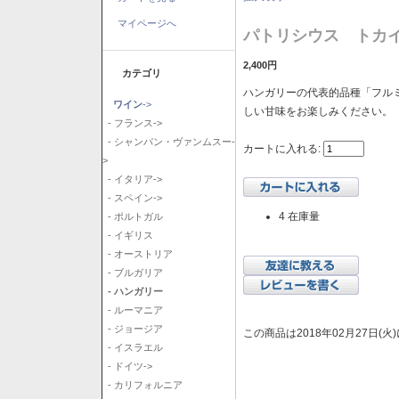
マイページへ
パトリシウス トカイ
2,400円
カテゴリ
ハンガリーの代表的品種「フル
ワイン
->
しい甘味をお楽しみください。
- フランス->
- シャンパン・ヴァンムスー-
カートに入れる:
>
- イタリア->
- スペイン->
4 在庫量
- ポルトガル
- イギリス
- オーストリア
- ブルガリア
- ハンガリー
- ルーマニア
- ジョージア
この商品は2018年02月27日(
- イスラエル
- ドイツ->
- カリフォルニア