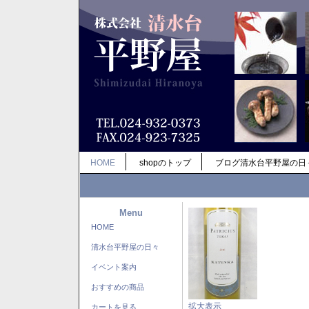
HOME
shopのトップ
ブログ清水台平野屋の日
Menu
HOME
清水台平野屋の日々
イベント案内
おすすめの商品
拡大表示
カートを見る