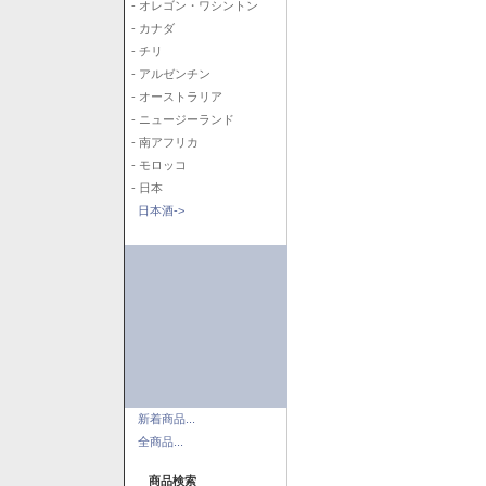
- オレゴン・ワシントン
- カナダ
- チリ
- アルゼンチン
- オーストラリア
- ニュージーランド
- 南アフリカ
- モロッコ
- 日本
日本酒->
新着商品...
全商品...
商品検索