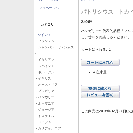
マイページへ
パトリシウス トカイ
2,400円
カテゴリ
ハンガリーの代表的品種「フル
ワイン
->
しい甘味をお楽しみください。
- フランス->
- シャンパン・ヴァンムスー-
カートに入れる:
>
- イタリア->
- スペイン->
4 在庫量
- ポルトガル
- イギリス
- オーストリア
- ブルガリア
- ハンガリー
- ルーマニア
- ジョージア
この商品は2018年02月27日(
- イスラエル
- ドイツ->
- カリフォルニア