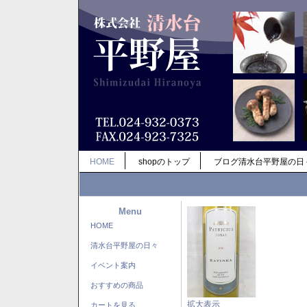
HOME
shopのトップ
ブログ清水台平野屋の日
Menu
HOME
清水台平野屋の日々
イベント案内
おすすめの商品
拡大表示
カートを見る