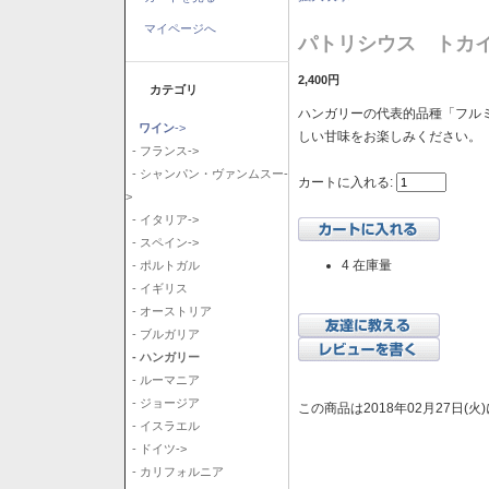
マイページへ
パトリシウス トカイ
2,400円
カテゴリ
ハンガリーの代表的品種「フル
ワイン
->
しい甘味をお楽しみください。
- フランス->
- シャンパン・ヴァンムスー-
カートに入れる:
>
- イタリア->
- スペイン->
4 在庫量
- ポルトガル
- イギリス
- オーストリア
- ブルガリア
- ハンガリー
- ルーマニア
- ジョージア
この商品は2018年02月27日(
- イスラエル
- ドイツ->
- カリフォルニア