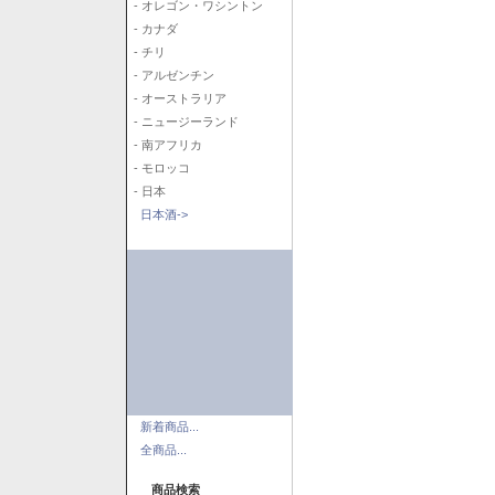
- オレゴン・ワシントン
- カナダ
- チリ
- アルゼンチン
- オーストラリア
- ニュージーランド
- 南アフリカ
- モロッコ
- 日本
日本酒->
新着商品...
全商品...
商品検索