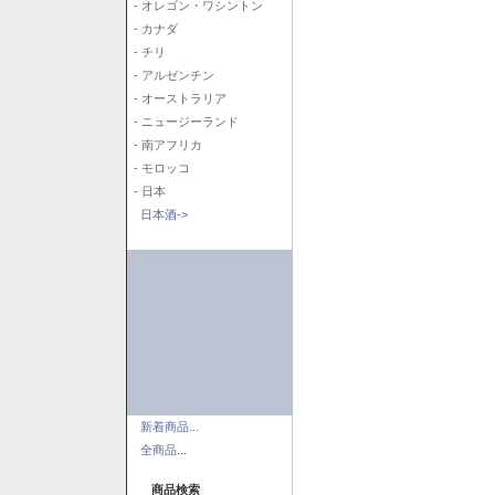
- オレゴン・ワシントン
- カナダ
- チリ
- アルゼンチン
- オーストラリア
- ニュージーランド
- 南アフリカ
- モロッコ
- 日本
日本酒->
新着商品...
全商品...
商品検索