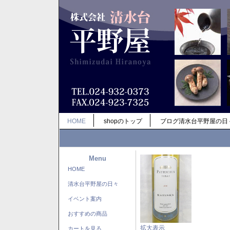
HOME
shopのトップ
ブログ清水台平野屋の日
Menu
HOME
清水台平野屋の日々
イベント案内
おすすめの商品
拡大表示
カートを見る