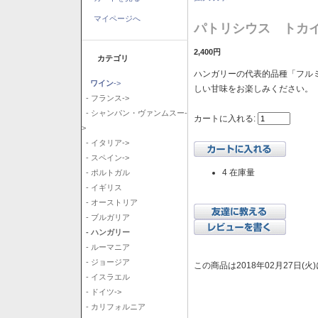
マイページへ
パトリシウス トカイ
2,400円
カテゴリ
ハンガリーの代表的品種「フル
ワイン
->
しい甘味をお楽しみください。
- フランス->
- シャンパン・ヴァンムスー-
カートに入れる:
>
- イタリア->
- スペイン->
4 在庫量
- ポルトガル
- イギリス
- オーストリア
- ブルガリア
- ハンガリー
- ルーマニア
- ジョージア
この商品は2018年02月27日(
- イスラエル
- ドイツ->
- カリフォルニア