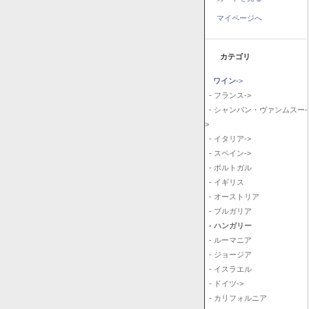
マイページへ
カテゴリ
ワイン
->
- フランス->
- シャンパン・ヴァンムスー-
>
- イタリア->
- スペイン->
- ポルトガル
- イギリス
- オーストリア
- ブルガリア
- ハンガリー
- ルーマニア
- ジョージア
- イスラエル
- ドイツ->
- カリフォルニア