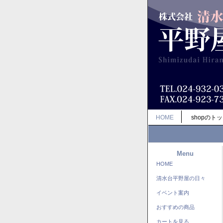
HOME
shopのト
Menu
HOME
清水台平野屋の日々
イベント案内
おすすめの商品
カートを見る