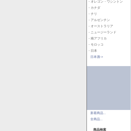
- オレゴン・ワシントン
- カナダ
- チリ
- アルゼンチン
- オーストラリア
- ニュージーランド
- 南アフリカ
- モロッコ
- 日本
日本酒->
新着商品...
全商品...
商品検索