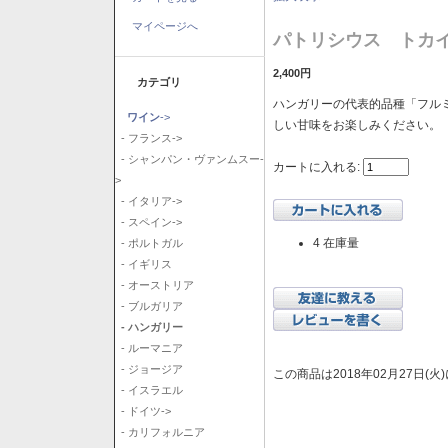
マイページへ
パトリシウス トカイ
2,400円
カテゴリ
ハンガリーの代表的品種「フル
ワイン
->
しい甘味をお楽しみください。
- フランス->
- シャンパン・ヴァンムスー-
カートに入れる:
>
- イタリア->
- スペイン->
4 在庫量
- ポルトガル
- イギリス
- オーストリア
- ブルガリア
- ハンガリー
- ルーマニア
- ジョージア
この商品は2018年02月27日(
- イスラエル
- ドイツ->
- カリフォルニア