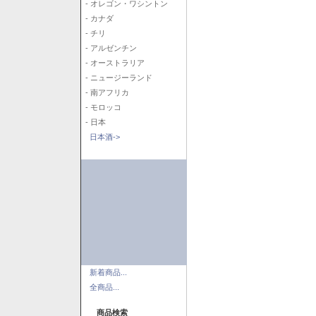
- オレゴン・ワシントン
- カナダ
- チリ
- アルゼンチン
- オーストラリア
- ニュージーランド
- 南アフリカ
- モロッコ
- 日本
日本酒->
新着商品...
全商品...
商品検索