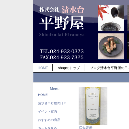
HOME
shopのトップ
ブログ清水台平野屋の日
Menu
HOME
清水台平野屋の日々
イベント案内
おすすめの商品
拡大表示
カートを見る