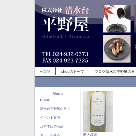
HOME
shopのトップ
ブログ清水台平野屋の日
Menu
HOME
清水台平野屋の日々
イベント案内
おすすめの商品
拡大表示
カートを見る