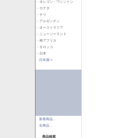
- オレゴン・ワシントン
- カナダ
- チリ
- アルゼンチン
- オーストラリア
- ニュージーランド
- 南アフリカ
- モロッコ
- 日本
日本酒->
新着商品...
全商品...
商品検索