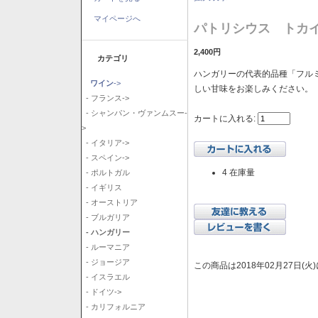
マイページへ
パトリシウス トカイ
2,400円
カテゴリ
ハンガリーの代表的品種「フル
ワイン
->
しい甘味をお楽しみください。
- フランス->
- シャンパン・ヴァンムスー-
カートに入れる:
>
- イタリア->
- スペイン->
4 在庫量
- ポルトガル
- イギリス
- オーストリア
- ブルガリア
- ハンガリー
- ルーマニア
- ジョージア
この商品は2018年02月27日(
- イスラエル
- ドイツ->
- カリフォルニア