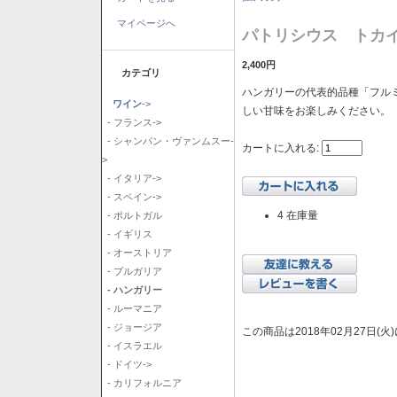
マイページへ
パトリシウス トカイ
2,400円
カテゴリ
ハンガリーの代表的品種「フル
ワイン
->
しい甘味をお楽しみください。
- フランス->
- シャンパン・ヴァンムスー-
カートに入れる:
>
- イタリア->
- スペイン->
4 在庫量
- ポルトガル
- イギリス
- オーストリア
- ブルガリア
- ハンガリー
- ルーマニア
- ジョージア
この商品は2018年02月27日(
- イスラエル
- ドイツ->
- カリフォルニア