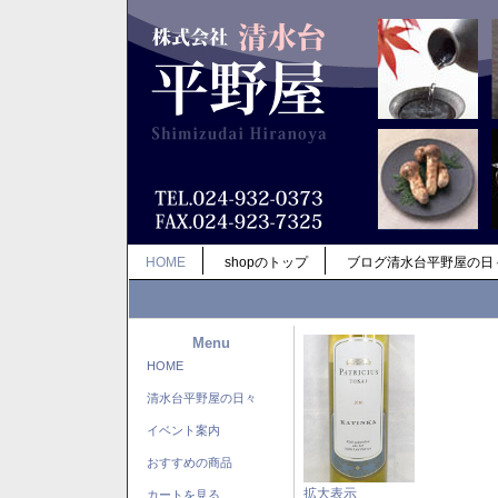
HOME
shopのトップ
ブログ清水台平野屋の日
Menu
HOME
清水台平野屋の日々
イベント案内
おすすめの商品
拡大表示
カートを見る