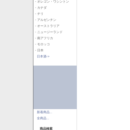
- オレゴン・ワシントン
- カナダ
- チリ
- アルゼンチン
- オーストラリア
- ニュージーランド
- 南アフリカ
- モロッコ
- 日本
日本酒->
新着商品...
全商品...
商品検索