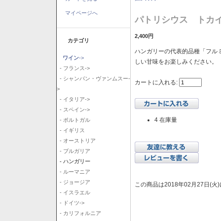
マイページへ
パトリシウス トカイ
2,400円
カテゴリ
ハンガリーの代表的品種「フル
ワイン
->
しい甘味をお楽しみください。
- フランス->
- シャンパン・ヴァンムスー-
カートに入れる:
>
- イタリア->
- スペイン->
4 在庫量
- ポルトガル
- イギリス
- オーストリア
- ブルガリア
- ハンガリー
- ルーマニア
- ジョージア
この商品は2018年02月27日(
- イスラエル
- ドイツ->
- カリフォルニア