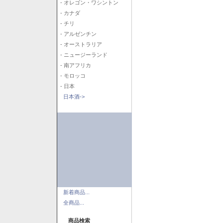
- オレゴン・ワシントン
- カナダ
- チリ
- アルゼンチン
- オーストラリア
- ニュージーランド
- 南アフリカ
- モロッコ
- 日本
日本酒->
新着商品...
全商品...
商品検索