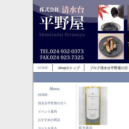
HOME
shopのトップ
ブログ清水台平野屋の日
Menu
HOME
清水台平野屋の日々
イベント案内
おすすめの商品
拡大表示
カートを見る