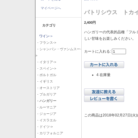
マイページへ
パトリシウス トカイ
2,400円
カテゴリ
ハンガリーの代表的品種「フル
ワイン
->
しい甘味をお楽しみください。
- フランス->
- シャンパン・ヴァンムスー-
カートに入れる:
>
- イタリア->
- スペイン->
4 在庫量
- ポルトガル
- イギリス
- オーストリア
- ブルガリア
- ハンガリー
- ルーマニア
- ジョージア
この商品は2018年02月27日(
- イスラエル
- ドイツ->
- カリフォルニア