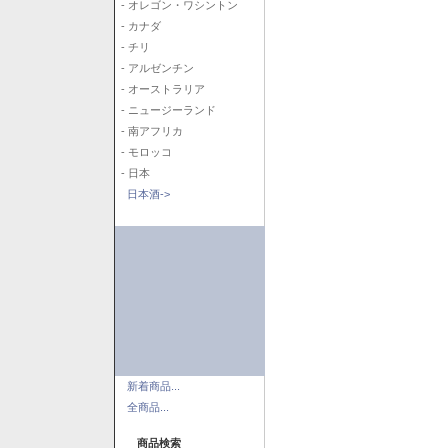
- オレゴン・ワシントン
- カナダ
- チリ
- アルゼンチン
- オーストラリア
- ニュージーランド
- 南アフリカ
- モロッコ
- 日本
日本酒->
新着商品...
全商品...
商品検索