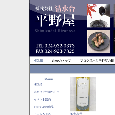
HOME
shopのトップ
ブログ清水台平野屋の日
Menu
HOME
清水台平野屋の日々
イベント案内
おすすめの商品
拡大表示
カートを見る