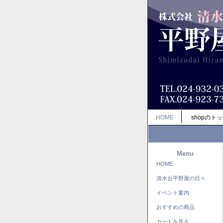
HOME
shopのト
Menu
HOME
清水台平野屋の日々
イベント案内
おすすめの商品
カートを見る