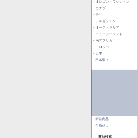
- オレゴン・ワシントン
- カナダ
- チリ
- アルゼンチン
- オーストラリア
- ニュージーランド
- 南アフリカ
- モロッコ
- 日本
日本酒->
新着商品...
全商品...
商品検索