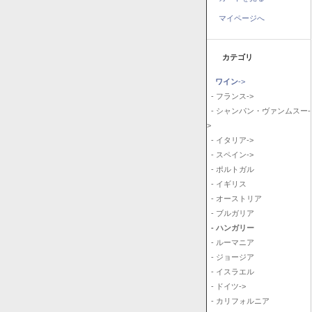
マイページへ
カテゴリ
ワイン
->
- フランス->
- シャンパン・ヴァンムスー-
>
- イタリア->
- スペイン->
- ポルトガル
- イギリス
- オーストリア
- ブルガリア
- ハンガリー
- ルーマニア
- ジョージア
- イスラエル
- ドイツ->
- カリフォルニア