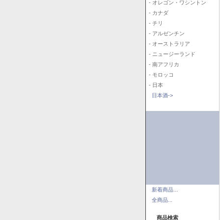
- オレゴン・ワシントン
- カナダ
- チリ
- アルゼンチン
- オーストラリア
- ニュージーランド
- 南アフリカ
- モロッコ
- 日本
日本酒->
新着商品...
全商品...
商品検索