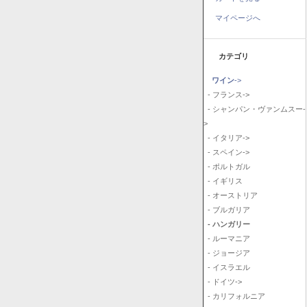
マイページへ
カテゴリ
ワイン
->
- フランス->
- シャンパン・ヴァンムスー-
>
- イタリア->
- スペイン->
- ポルトガル
- イギリス
- オーストリア
- ブルガリア
- ハンガリー
- ルーマニア
- ジョージア
- イスラエル
- ドイツ->
- カリフォルニア