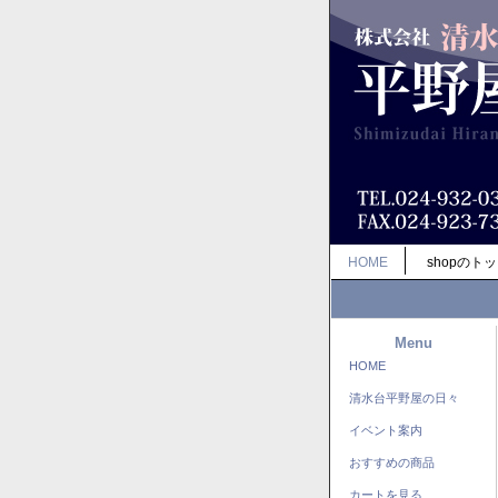
HOME
shopのト
Menu
HOME
清水台平野屋の日々
イベント案内
おすすめの商品
カートを見る